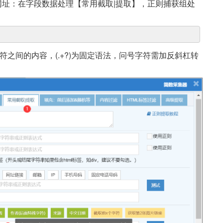
址：在字段数据处理【常用截取|提取】，正则捕获组处
字符之间的内容，(.+?)为固定语法，问号字符需加反斜杠转