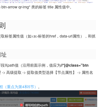
n-arrow qr-img" 类的标签 title 属性值中。
则
签属性值（如<a>标签的href，data-url属性），和抓
网址
段Xpath值（沿用前面示例，值应为
//*[@class="btn
理 -> 高级提取 -> 提取值类型选择【节点属性】 -> 属性名
用教程（重点为第4和5节）
。