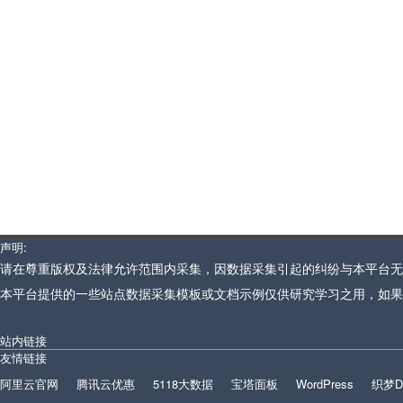
声明:
请在尊重版权及法律允许范围内采集，因数据采集引起的纠纷与本平台无
本平台提供的一些站点数据采集模板或文档示例仅供研究学习之用，如果
站内链接
友情链接
阿里云官网
腾讯云优惠
5118大数据
宝塔面板
WordPress
织梦D