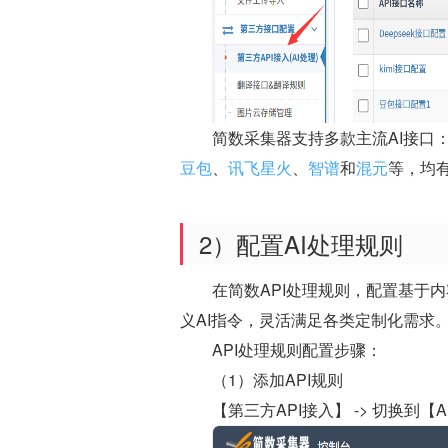
简数采集器支持多款主流AI接口
豆包
、
讯飞星火
、
智谱
和
混元
等，均
2）配置AI处理规则
在简数API处理规则，配置基于内容
义AI指令，灵活满足各类定制化需求
API处理规则配置步骤：
（1）添加API规则
【第三方API接入】 -> 切换到【